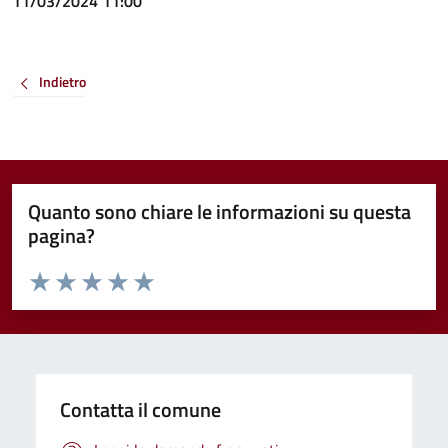
11/03/2024 11:00
Indietro
Quanto sono chiare le informazioni su questa
pagina?
Valuta da 1 a 5 stelle la pagina
Valuta 1 stelle su 5
Valuta 2 stelle su 5
Valuta 3 stelle su 5
Valuta 4 stelle su 5
Valuta 5 stelle su 5
Contatta il comune