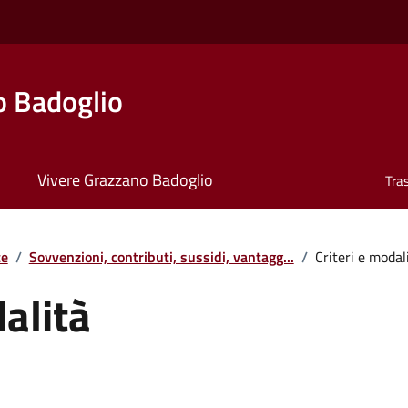
o Badoglio
Vivere Grazzano Badoglio
Tra
te
/
Sovvenzioni, contributi, sussidi, vantagg...
/
Criteri e modal
dalità