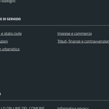
 Badoglio
E DI SERVIZIO
e stato civile
Imprese e commercio
zioni
Tributi, finanze e contravvenzion
 urbanistica
I
LLO ON LINE DEL COMUNE
Informativa privacy