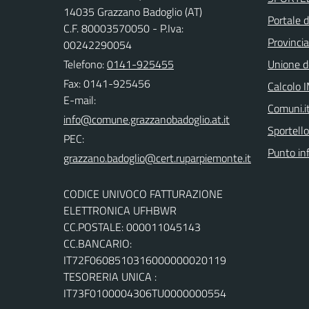
14035 Grazzano Badoglio (AT)
Portale 
C.F. 80003570050 - P.Iva:
Provincia
00242290054
Telefono:
0141-925455
Unione d
Fax: 0141-925456
Calcolo 
E-mail:
Comuni.i
Sportello
PEC:
Punto in
CODICE UNIVOCO FATTURAZIONE
ELETTRONICA UFHBWR
CC.POSTALE: 000011045143
CC.BANCARIO:
IT72F0608510316000000020119
TESORERIA UNICA :
IT73F0100004306TU0000000554