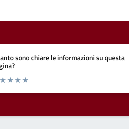
anto sono chiare le informazioni su questa
gina?
a da 1 a 5 stelle la pagina
ta 1 stelle su 5
Valuta 2 stelle su 5
Valuta 3 stelle su 5
Valuta 4 stelle su 5
Valuta 5 stelle su 5